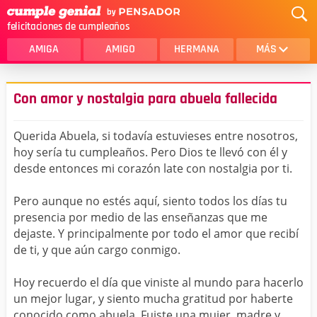
felicitaciones de cumpleaños
AMIGA
AMIGO
HERMANA
MÁS
MAMA
AMOR
Con amor y nostalgia para abuela fallecida
CRISTIANOS
PRIMA
Querida Abuela, si todavía estuvieses entre nosotros,
SOBRINA
HIJA
hoy sería tu cumpleaños. Pero Dios te llevó con él y
desde entonces mi corazón late con nostalgia por ti.
HERMANO
HIJO
NOVIA
ESPOSO
Pero aunque no estés aquí, siento todos los días tu
presencia por medio de las enseñanzas que me
PAPA
HOMBRE
dejaste. Y principalmente por todo el amor que recibí
de ti, y que aún cargo conmigo.
TIA
CUÑADA
Hoy recuerdo el día que viniste al mundo para hacerlo
ALGUIEN ESPECIAL
PRIMO
un mejor lugar, y siento mucha gratitud por haberte
TODAS LAS CATEGORÍAS
conocido como abuela. Fuiste una mujer, madre y