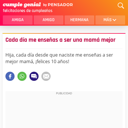
felicitaciones de cumpleaños
AMIGA
AMIGO
HERMANA
MÁS
MAMA
AMOR
Cada día me enseñas a ser una mamá mejor
CRISTIANOS
PRIMA
Hija, cada día desde que naciste me enseñas a ser
SOBRINA
HIJA
mejor mamá, ¡felices 10 años!
HERMANO
HIJO
NOVIA
ESPOSO
PAPA
HOMBRE
TIA
CUÑADA
ALGUIEN ESPECIAL
PRIMO
TODAS LAS CATEGORÍAS