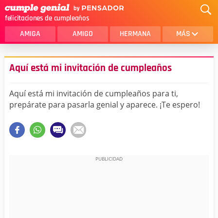
felicitaciones de cumpleaños
AMIGA
AMIGO
HERMANA
MÁS
MAMA
AMOR
Aquí está mi invitación de cumpleaños
CRISTIANOS
PRIMA
Aquí está mi invitación de cumpleaños para ti,
SOBRINA
HIJA
prepárate para pasarla genial y aparece. ¡Te espero!
HERMANO
HIJO
NOVIA
ESPOSO
PAPA
HOMBRE
TIA
CUÑADA
ALGUIEN ESPECIAL
PRIMO
TODAS LAS CATEGORÍAS