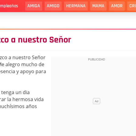
AMIGA
AMIGO
HERMANA
MAMA
AMOR
CR
cumpleaños
zco a nuestro Señor
ezco a nuestro Señor
Me alegro mucho de
esencia y apoyo para
 tenga un dia
rar la hermosa vida
 muchísimos años