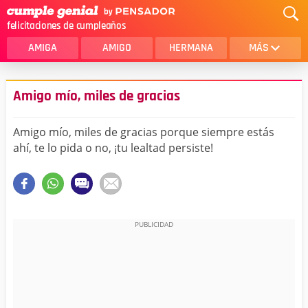
felicitaciones de cumpleaños
AMIGA
AMIGO
HERMANA
MÁS
MAMA
AMOR
Amigo mío, miles de gracias
CRISTIANOS
PRIMA
Amigo mío, miles de gracias porque siempre estás
SOBRINA
HIJA
ahí, te lo pida o no, ¡tu lealtad persiste!
HERMANO
HIJO
NOVIA
ESPOSO
PAPA
HOMBRE
TIA
CUÑADA
ALGUIEN ESPECIAL
PRIMO
TODAS LAS CATEGORÍAS