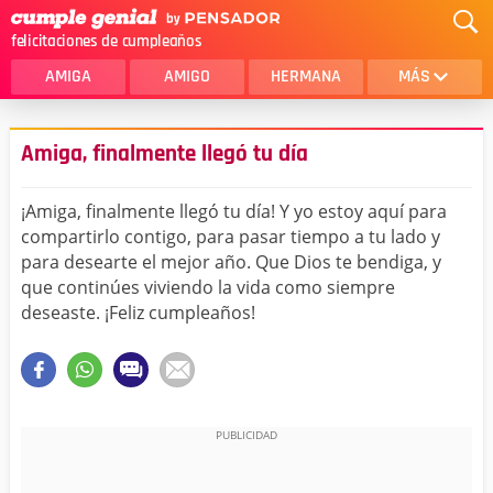
felicitaciones de cumpleaños
AMIGA
AMIGO
HERMANA
MÁS
MAMA
AMOR
Amiga, finalmente llegó tu día
CRISTIANOS
PRIMA
¡Amiga, finalmente llegó tu día! Y yo estoy aquí para
SOBRINA
HIJA
compartirlo contigo, para pasar tiempo a tu lado y
para desearte el mejor año. Que Dios te bendiga, y
HERMANO
HIJO
que continúes viviendo la vida como siempre
NOVIA
ESPOSO
deseaste. ¡Feliz cumpleaños!
PAPA
HOMBRE
TIA
CUÑADA
ALGUIEN ESPECIAL
PRIMO
TODAS LAS CATEGORÍAS