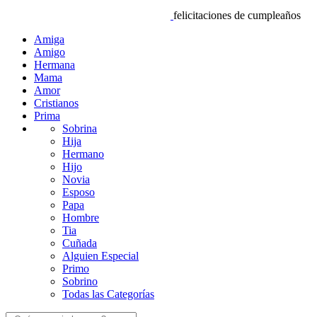
felicitaciones de cumpleaños
Amiga
Amigo
Hermana
Mama
Amor
Cristianos
Prima
Sobrina
Hija
Hermano
Hijo
Novia
Esposo
Papa
Hombre
Tia
Cuñada
Alguien Especial
Primo
Sobrino
Todas las Categorías