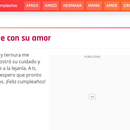
AMIGA
AMIGO
HERMANA
MAMA
AMOR
CR
cumpleaños
e con su amor
y ternura me
ostró su cuidado y
 la lejanía. A ti,
y espero que pronto
. ¡Feliz cumpleaños!