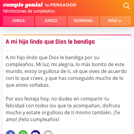
felicitaciones de cumpleaños
AMIGA
AMIGO
HERMANA
MÁS
MAMA
AMOR
A mi hijo lindo que Dios le bendiga
CRISTIANOS
PRIMA
A mi hijo lindo que Dios le bendiga por su
SOBRINA
HIJA
cumpleaños. Mi luz, mi alegría, lo más bonito de este
mundo, estoy orgullosa de ti, sé que vives de acuerdo
HERMANO
HIJO
con lo que crees, y que has conseguido mucho de lo
NOVIA
ESPOSO
que antes soñabas.
PAPA
HOMBRE
Por eso festeja hoy, no dudes en compartir tu
felicidad con todos los que te acompañan, disfruta
TIA
CUÑADA
mucho y estate orgulloso de ti mismo también. ¡Te
amo! ¡Feliz cumpleaños!
ALGUIEN ESPECIAL
PRIMO
TODAS LAS CATEGORÍAS