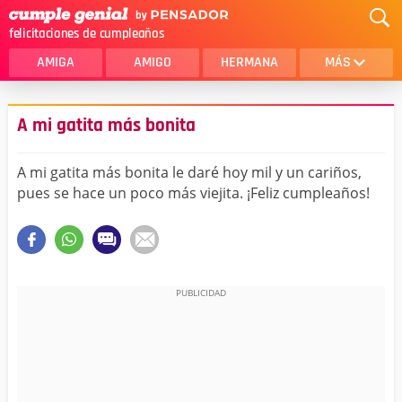
felicitaciones de cumpleaños
AMIGA
AMIGO
HERMANA
MÁS
MAMA
AMOR
A mi gatita más bonita
CRISTIANOS
PRIMA
A mi gatita más bonita le daré hoy mil y un cariños,
SOBRINA
HIJA
pues se hace un poco más viejita. ¡Feliz cumpleaños!
HERMANO
HIJO
NOVIA
ESPOSO
PAPA
HOMBRE
TIA
CUÑADA
ALGUIEN ESPECIAL
PRIMO
TODAS LAS CATEGORÍAS