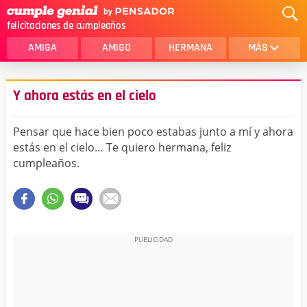
felicitaciones de cumpleaños
AMIGA
AMIGO
HERMANA
MÁS
MAMA
AMOR
Y ahora estás en el cielo
CRISTIANOS
PRIMA
Pensar que hace bien poco estabas junto a mí y ahora
SOBRINA
HIJA
estás en el cielo… Te quiero hermana, feliz
cumpleaños.
HERMANO
HIJO
NOVIA
ESPOSO
PAPA
HOMBRE
TIA
CUÑADA
ALGUIEN ESPECIAL
PRIMO
TODAS LAS CATEGORÍAS