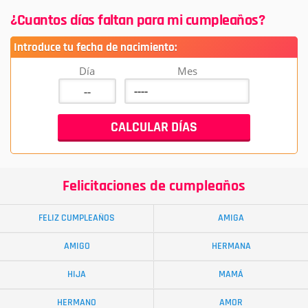
¿Cuantos días faltan para mi cumpleaños?
Introduce tu fecha de nacimiento:
Día
Mes
Felicitaciones de cumpleaños
FELIZ CUMPLEAÑOS
AMIGA
AMIGO
HERMANA
HIJA
MAMÁ
HERMANO
AMOR