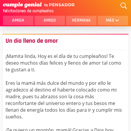
felicitaciones de cumpleaños
AMIGA
AMIGO
HERMANA
MÁS
MAMA
AMOR
Un día lleno de amor
CRISTIANOS
PRIMA
¡Mamita linda, Hoy es el día de tu cumpleaños! Te
SOBRINA
HIJA
deseo muchos días felices y llenos de amor tal como
te gustan a ti.
HERMANO
HIJO
NOVIA
ESPOSO
Eres la mamá más dulce del mundo y por ello le
agradezco al destino el haberte colocado como mi
PAPA
HOMBRE
madre, pues tu abrazos son la cosa más
reconfortante del universo entero y tus besos me
TIA
CUÑADA
llenan de energía todos los días para ir y cumplir mis
sueños.
ALGUIEN ESPECIAL
PRIMO
TODAS LAS CATEGORÍAS
¡Te quiero un montón, mamá! Gracias a Dios hoy