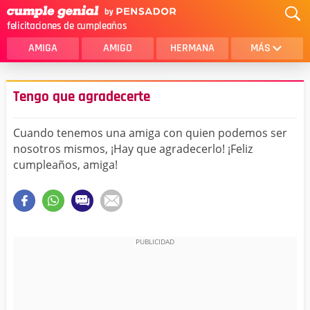
felicitaciones de cumpleaños
AMIGA
AMIGO
HERMANA
MÁS
MAMA
AMOR
Tengo que agradecerte
CRISTIANOS
PRIMA
Cuando tenemos una amiga con quien podemos ser
SOBRINA
HIJA
nosotros mismos, ¡Hay que agradecerlo! ¡Feliz
cumpleaños, amiga!
HERMANO
HIJO
NOVIA
ESPOSO
PAPA
HOMBRE
TIA
CUÑADA
ALGUIEN ESPECIAL
PRIMO
TODAS LAS CATEGORÍAS