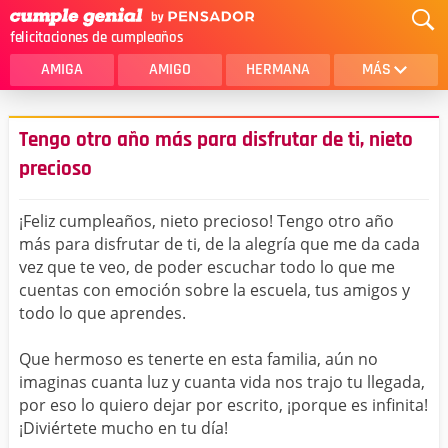
felicitaciones de cumpleaños
AMIGA
AMIGO
HERMANA
MÁS
MAMA
AMOR
Tengo otro año más para disfrutar de ti, nieto
CRISTIANOS
PRIMA
precioso
SOBRINA
HIJA
¡Feliz cumpleaños, nieto precioso! Tengo otro año
HERMANO
HIJO
más para disfrutar de ti, de la alegría que me da cada
vez que te veo, de poder escuchar todo lo que me
NOVIA
ESPOSO
cuentas con emoción sobre la escuela, tus amigos y
todo lo que aprendes.
PAPA
HOMBRE
Que hermoso es tenerte en esta familia, aún no
TIA
CUÑADA
imaginas cuanta luz y cuanta vida nos trajo tu llegada,
ALGUIEN ESPECIAL
PRIMO
por eso lo quiero dejar por escrito, ¡porque es infinita!
¡Diviértete mucho en tu día!
TODAS LAS CATEGORÍAS