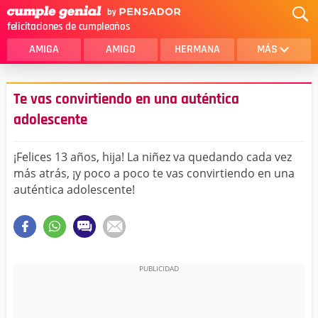
felicitaciones de cumpleaños
AMIGA
AMIGO
HERMANA
MÁS
MAMA
AMOR
Te vas convirtiendo en una auténtica
CRISTIANOS
PRIMA
adolescente
SOBRINA
HIJA
¡Felices 13 años, hija! La niñez va quedando cada vez
HERMANO
HIJO
más atrás, ¡y poco a poco te vas convirtiendo en una
auténtica adolescente!
NOVIA
ESPOSO
PAPA
HOMBRE
TIA
CUÑADA
ALGUIEN ESPECIAL
PRIMO
TODAS LAS CATEGORÍAS