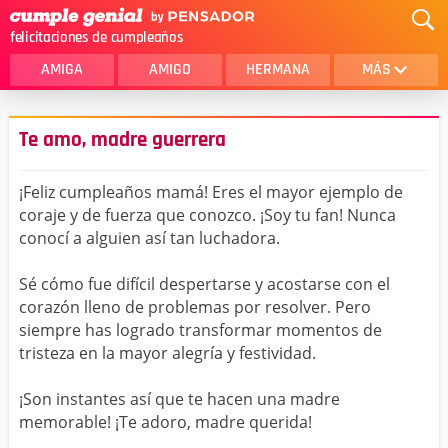
felicitaciones de cumpleaños
AMIGA
AMIGO
HERMANA
MÁS
MAMA
AMOR
Te amo, madre guerrera
CRISTIANOS
PRIMA
¡Feliz cumpleaños mamá! Eres el mayor ejemplo de
SOBRINA
HIJA
coraje y de fuerza que conozco. ¡Soy tu fan! Nunca
conocí a alguien así tan luchadora.
HERMANO
HIJO
NOVIA
ESPOSO
Sé cómo fue difícil despertarse y acostarse con el
corazón lleno de problemas por resolver. Pero
PAPA
HOMBRE
siempre has logrado transformar momentos de
tristeza en la mayor alegría y festividad.
TIA
CUÑADA
¡Son instantes así que te hacen una madre
ALGUIEN ESPECIAL
PRIMO
memorable! ¡Te adoro, madre querida!
TODAS LAS CATEGORÍAS