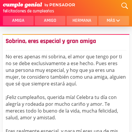
felicitaciones de cumpleaños
AMIGA
AMIGO
HERMANA
MÁS
MAMA
AMOR
Sobrina, eres especial y gran amiga
CRISTIANOS
PRIMA
No eres apenas mi sobrina, el amor que tengo por ti
SOBRINA
HIJA
no se debe exclusivamente a ese hecho. Pues eres
una persona muy especial, y hoy que ya eres una
HERMANO
HIJO
mujer, te considero también como una amiga, alguien
NOVIA
ESPOSO
que sé que siempre estará aquí.
PAPA
HOMBRE
¡Feliz cumpleaños, querida mía! Celebra tu día con
alegría y rodeada por mucho cariño y amor. Te
TIA
CUÑADA
mereces todo lo bueno de la vida, mucha felicidad,
salud, amor y amistad.
ALGUIEN ESPECIAL
PRIMO
TODAS LAS CATEGORÍAS
Eres realmente especial, y para mí eres una de mis