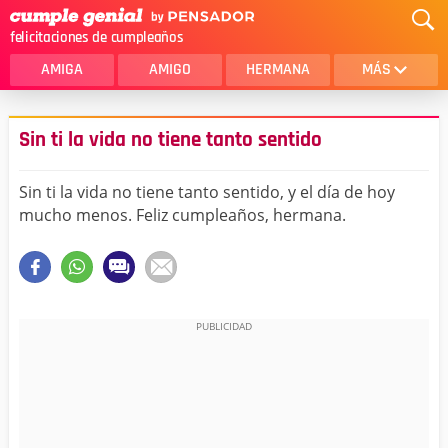
felicitaciones de cumpleaños
AMIGA
AMIGO
HERMANA
MÁS
MAMA
AMOR
Sin ti la vida no tiene tanto sentido
CRISTIANOS
PRIMA
Sin ti la vida no tiene tanto sentido, y el día de hoy
SOBRINA
HIJA
mucho menos. Feliz cumpleaños, hermana.
HERMANO
HIJO
NOVIA
ESPOSO
PAPA
HOMBRE
TIA
CUÑADA
ALGUIEN ESPECIAL
PRIMO
TODAS LAS CATEGORÍAS