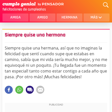
felicitaciones de cumpleaños
AMIGA
AMIGO
HERMANA
MÁS
MAMA
AMOR
Siempre quise una hermana
CRISTIANOS
PRIMA
Siempre quise una hermana, así que no imaginas la
SOBRINA
HIJA
felicidad que sentí cuando supe que estabas en
camino, sabía que mi vida sería mucho mejor, y no me
HERMANO
HIJO
equivoqué ni un poquito. ¡Tu llegada fue un momento
NOVIA
ESPOSO
tan especial! tanto como estar contigo a cada año que
pasa. ¡Por otro más! ¡Muchas felicidades!
PAPA
HOMBRE
TIA
CUÑADA
ALGUIEN ESPECIAL
PRIMO
TODAS LAS CATEGORÍAS