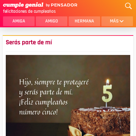
felicitaciones de cumpleaños
AMIGA
AMIGO
HERMANA
MÁS
MAMA
AMOR
Serás parte de mí
CRISTIANOS
PRIMA
SOBRINA
HIJA
HERMANO
HIJO
NOVIA
ESPOSO
PAPA
HOMBRE
TIA
CUÑADA
ALGUIEN ESPECIAL
PRIMO
TODAS LAS CATEGORÍAS