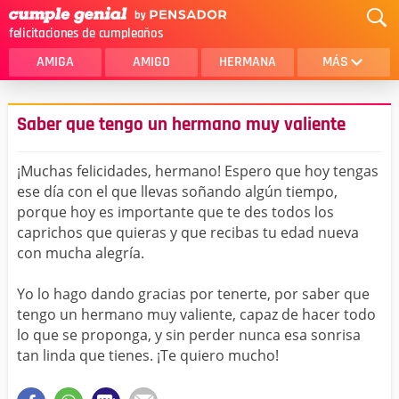
felicitaciones de cumpleaños
AMIGA
AMIGO
HERMANA
MÁS
MAMA
AMOR
Saber que tengo un hermano muy valiente
CRISTIANOS
PRIMA
¡Muchas felicidades, hermano! Espero que hoy tengas
SOBRINA
HIJA
ese día con el que llevas soñando algún tiempo,
porque hoy es importante que te des todos los
HERMANO
HIJO
caprichos que quieras y que recibas tu edad nueva
NOVIA
ESPOSO
con mucha alegría.
PAPA
HOMBRE
Yo lo hago dando gracias por tenerte, por saber que
tengo un hermano muy valiente, capaz de hacer todo
TIA
CUÑADA
lo que se proponga, y sin perder nunca esa sonrisa
tan linda que tienes. ¡Te quiero mucho!
ALGUIEN ESPECIAL
PRIMO
TODAS LAS CATEGORÍAS