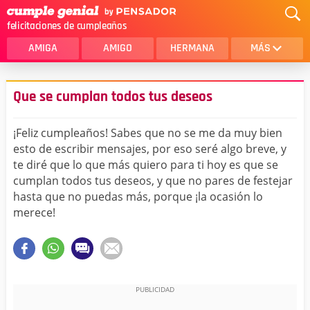
felicitaciones de cumpleaños
AMIGA
AMIGO
HERMANA
MÁS
MAMA
AMOR
Que se cumplan todos tus deseos
CRISTIANOS
PRIMA
¡Feliz cumpleaños! Sabes que no se me da muy bien
SOBRINA
HIJA
esto de escribir mensajes, por eso seré algo breve, y
te diré que lo que más quiero para ti hoy es que se
HERMANO
HIJO
cumplan todos tus deseos, y que no pares de festejar
NOVIA
ESPOSO
hasta que no puedas más, porque ¡la ocasión lo
merece!
PAPA
HOMBRE
TIA
CUÑADA
ALGUIEN ESPECIAL
PRIMO
TODAS LAS CATEGORÍAS