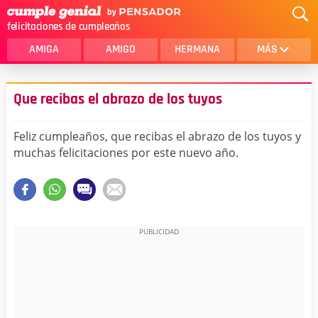
felicitaciones de cumpleaños
AMIGA
AMIGO
HERMANA
MÁS
MAMA
AMOR
Que recibas el abrazo de los tuyos
CRISTIANOS
PRIMA
Feliz cumpleaños, que recibas el abrazo de los tuyos y
SOBRINA
HIJA
muchas felicitaciones por este nuevo año.
HERMANO
HIJO
NOVIA
ESPOSO
PAPA
HOMBRE
TIA
CUÑADA
ALGUIEN ESPECIAL
PRIMO
TODAS LAS CATEGORÍAS