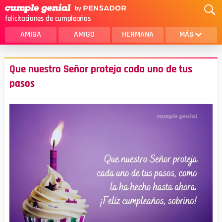
felicitaciones de cumpleaños
AMIGA
AMIGO
HERMANA
MÁS
MAMA
AMOR
Que nuestro Señor proteja cada uno de tus
CRISTIANOS
PRIMA
pasos
SOBRINA
HIJA
HERMANO
HIJO
NOVIA
ESPOSO
PAPA
HOMBRE
TIA
CUÑADA
ALGUIEN ESPECIAL
PRIMO
TODAS LAS CATEGORÍAS