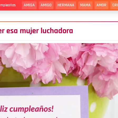
AMIGA
AMIGO
HERMANA
MAMA
AMOR
CR
cumpleaños
r esa mujer luchadora