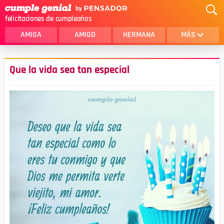
felicitaciones de cumpleaños
AMIGA
AMIGO
HERMANA
MÁS
MAMA
AMOR
Que la vida sea tan especial
CRISTIANOS
PRIMA
SOBRINA
HIJA
HERMANO
HIJO
NOVIA
ESPOSO
PAPA
HOMBRE
TIA
CUÑADA
ALGUIEN ESPECIAL
PRIMO
TODAS LAS CATEGORÍAS