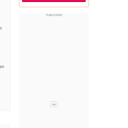
s
gan