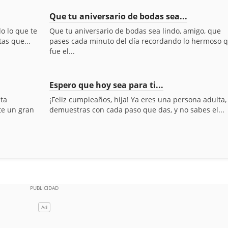
Que tu aniversario de bodas sea...
o lo que te
Que tu aniversario de bodas sea lindo, amigo, que
tas que...
pases cada minuto del día recordando lo hermoso 
fue el...
Espero que hoy sea para ti...
ta
¡Feliz cumpleaños, hija! Ya eres una persona adulta, 
te un gran
demuestras con cada paso que das, y no sabes el...