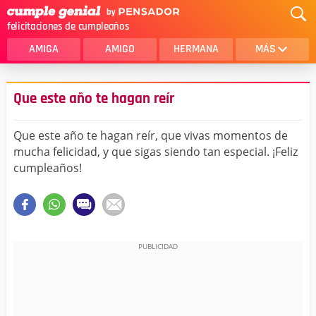
felicitaciones de cumpleaños
AMIGA
AMIGO
HERMANA
MÁS
MAMA
AMOR
Que este año te hagan reír
CRISTIANOS
PRIMA
Que este año te hagan reír, que vivas momentos de
SOBRINA
HIJA
mucha felicidad, y que sigas siendo tan especial. ¡Feliz
cumpleaños!
HERMANO
HIJO
NOVIA
ESPOSO
PAPA
HOMBRE
TIA
CUÑADA
ALGUIEN ESPECIAL
PRIMO
TODAS LAS CATEGORÍAS