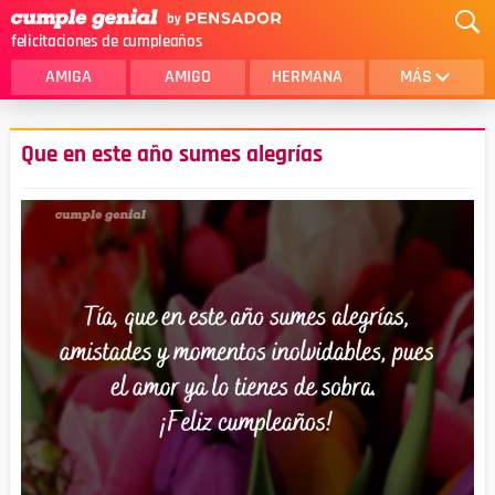
felicitaciones de cumpleaños
AMIGA
AMIGO
HERMANA
MÁS
MAMA
AMOR
Que en este año sumes alegrías
CRISTIANOS
PRIMA
SOBRINA
HIJA
HERMANO
HIJO
NOVIA
ESPOSO
PAPA
HOMBRE
TIA
CUÑADA
ALGUIEN ESPECIAL
PRIMO
TODAS LAS CATEGORÍAS