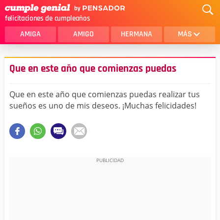
felicitaciones de cumpleaños
AMIGA
AMIGO
HERMANA
MÁS
MAMA
AMOR
Que en este año que comienzas puedas
CRISTIANOS
PRIMA
Que en este año que comienzas puedas realizar tus
SOBRINA
HIJA
sueños es uno de mis deseos. ¡Muchas felicidades!
HERMANO
HIJO
NOVIA
ESPOSO
PAPA
HOMBRE
TIA
CUÑADA
ALGUIEN ESPECIAL
PRIMO
TODAS LAS CATEGORÍAS