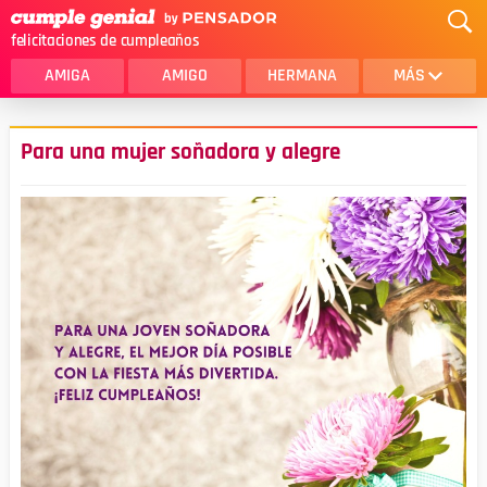
felicitaciones de cumpleaños
AMIGA
AMIGO
HERMANA
MÁS
MAMA
AMOR
Para una mujer soñadora y alegre
CRISTIANOS
PRIMA
SOBRINA
HIJA
HERMANO
HIJO
NOVIA
ESPOSO
PAPA
HOMBRE
TIA
CUÑADA
ALGUIEN ESPECIAL
PRIMO
TODAS LAS CATEGORÍAS