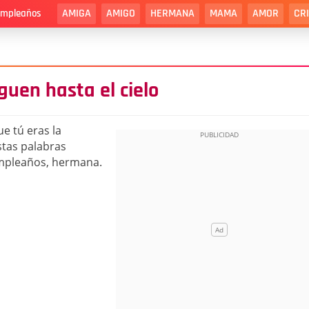
AMIGA
AMIGO
HERMANA
MAMA
AMOR
CR
cumpleaños
guen hasta el cielo
e tú eras la
stas palabras
cumpleaños, hermana.