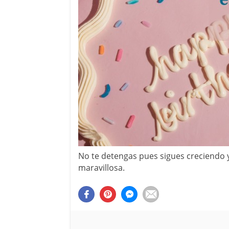
No te detengas pues sigues creciendo 
maravillosa.