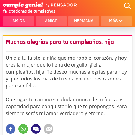
felicitaciones de cumpleaños
AMIGA
AMIGO
HERMANA
MÁS
MAMA
AMOR
Muchas alegrías para tu cumpleaños, hija
CRISTIANOS
PRIMA
Un día tú fuiste la niña que me robó el corazón, y hoy
SOBRINA
HIJA
eres la mujer que lo llena de orgullo. ¡Feliz
cumpleaños, hija! Te deseo muchas alegrías para hoy
HERMANO
HIJO
y que todos los días de tu vida encuentres razones
NOVIA
ESPOSO
para ser feliz.
PAPA
HOMBRE
Que sigas tu camino sin dudar nunca de tu fuerza y
capacidad para conquistar lo que te propongas. Para
TIA
CUÑADA
siempre serás mi amor verdadero y eterno.
ALGUIEN ESPECIAL
PRIMO
TODAS LAS CATEGORÍAS