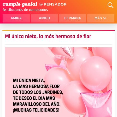
felicitaciones de cumpleaños
AMIGA
AMIGO
HERMANA
MÁS
MAMA
AMOR
Mi única nieta, la más hermosa de flor
CRISTIANOS
PRIMA
SOBRINA
HIJA
HERMANO
HIJO
NOVIA
ESPOSO
PAPA
HOMBRE
TIA
CUÑADA
ALGUIEN ESPECIAL
PRIMO
TODAS LAS CATEGORÍAS