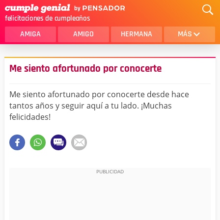
felicitaciones de cumpleaños
AMIGA
AMIGO
HERMANA
MÁS
MAMA
AMOR
Me siento afortunado por conocerte
CRISTIANOS
PRIMA
Me siento afortunado por conocerte desde hace
SOBRINA
HIJA
tantos años y seguir aquí a tu lado. ¡Muchas
felicidades!
HERMANO
HIJO
NOVIA
ESPOSO
PAPA
HOMBRE
TIA
CUÑADA
ALGUIEN ESPECIAL
PRIMO
TODAS LAS CATEGORÍAS