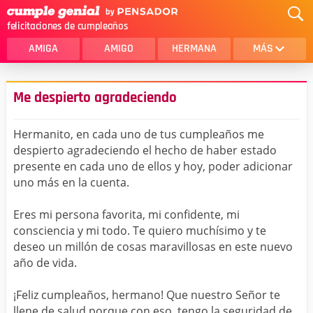
felicitaciones de cumpleaños
AMIGA
AMIGO
HERMANA
MÁS
MAMA
AMOR
Me despierto agradeciendo
CRISTIANOS
PRIMA
Hermanito, en cada uno de tus cumpleaños me
SOBRINA
HIJA
despierto agradeciendo el hecho de haber estado
presente en cada uno de ellos y hoy, poder adicionar
HERMANO
HIJO
uno más en la cuenta.
NOVIA
ESPOSO
Eres mi persona favorita, mi confidente, mi
PAPA
HOMBRE
consciencia y mi todo. Te quiero muchísimo y te
deseo un millón de cosas maravillosas en este nuevo
TIA
CUÑADA
año de vida.
ALGUIEN ESPECIAL
PRIMO
¡Feliz cumpleaños, hermano! Que nuestro Señor te
TODAS LAS CATEGORÍAS
llene de salud porque con eso, tengo la seguridad de