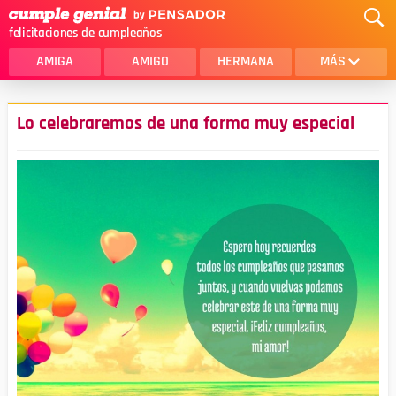
felicitaciones de cumpleaños
AMIGA
AMIGO
HERMANA
MÁS
MAMA
AMOR
Lo celebraremos de una forma muy especial
CRISTIANOS
PRIMA
SOBRINA
HIJA
HERMANO
HIJO
NOVIA
ESPOSO
PAPA
HOMBRE
TIA
CUÑADA
ALGUIEN ESPECIAL
PRIMO
TODAS LAS CATEGORÍAS