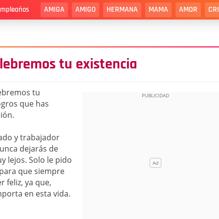
AMIGA
AMIGO
HERMANA
MAMA
AMOR
CR
cumpleaños
elebremos tu existencia
lebremos tu
ogros que has
ción.
do y trabajador
unca dejarás de
 lejos. Solo le pido
 para que siempre
 feliz, ya que,
porta en esta vida.