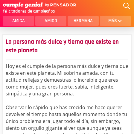
felicitaciones de cumpleaños
AMIGA
AMIGO
HERMANA
MÁS
MAMA
AMOR
La persona más dulce y tierna que existe en
CRISTIANOS
PRIMA
este planeta
SOBRINA
HIJA
Hoy es el cumple de la persona más dulce y tierna que
HERMANO
HIJO
existe en este planeta. Mi sobrina amada, con tu
actitud reflejas y demuestras lo increíble que eres
NOVIA
ESPOSO
como mujer, pues eres fuerte, sabia, inteligente,
simpática y una gran persona.
PAPA
HOMBRE
Observar lo rápido que has crecido me hace querer
TIA
CUÑADA
devolver el tiempo hasta aquellos momento donde tu
ALGUIEN ESPECIAL
PRIMO
único problema era jugar todo el día, sin embargo,
siento un orgullo gigante al ver que aunque ya seas
TODAS LAS CATEGORÍAS