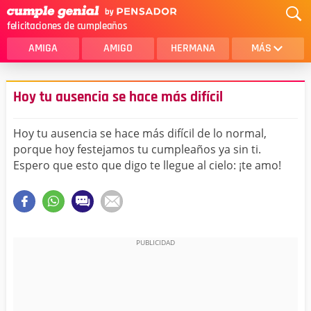
felicitaciones de cumpleaños
AMIGA
AMIGO
HERMANA
MÁS
MAMA
AMOR
Hoy tu ausencia se hace más difícil
CRISTIANOS
PRIMA
Hoy tu ausencia se hace más difícil de lo normal,
SOBRINA
HIJA
porque hoy festejamos tu cumpleaños ya sin ti.
Espero que esto que digo te llegue al cielo: ¡te amo!
HERMANO
HIJO
NOVIA
ESPOSO
PAPA
HOMBRE
TIA
CUÑADA
ALGUIEN ESPECIAL
PRIMO
TODAS LAS CATEGORÍAS