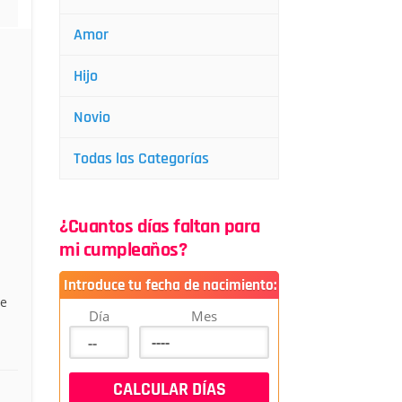
Amor
Hijo
Novio
Todas las Categorías
¿Cuantos días faltan para
mi cumpleaños?
Introduce tu fecha de nacimiento:
ue
Día
Mes