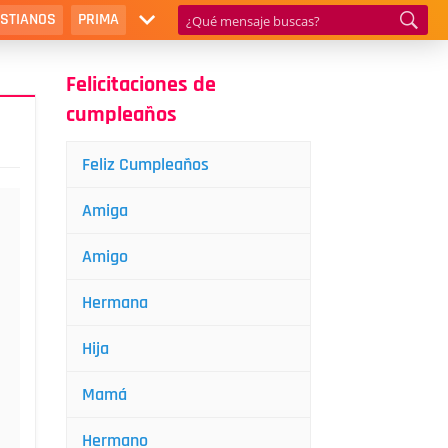
ISTIANOS
PRIMA
Felicitaciones de
cumpleaños
Feliz Cumpleaños
Amiga
Amigo
Hermana
Hija
Mamá
Hermano