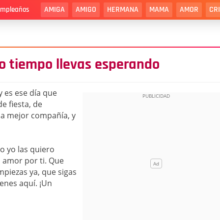
AMIGA
AMIGO
HERMANA
MAMA
AMOR
CR
cumpleaños
to tiempo llevas esperando
y es ese día que
e fiesta, de
 la mejor compañía, y
o yo las quiero
 amor por ti. Que
piezas ya, que sigas
enes aquí. ¡Un