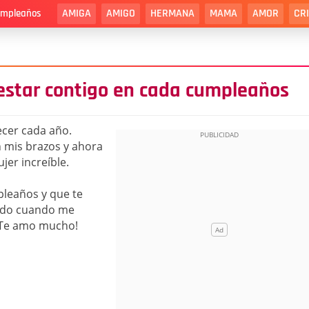
AMIGA
AMIGO
HERMANA
MAMA
AMOR
CR
cumpleaños
 estar contigo en cada cumpleaños
ecer cada año.
 mis brazos y ahora
jer increíble.
leaños y que te
lado cuando me
 ¡Te amo mucho!