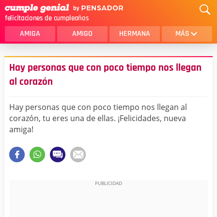
felicitaciones de cumpleaños
AMIGA
AMIGO
HERMANA
MÁS
MAMA
AMOR
Hay personas que con poco tiempo nos llegan
CRISTIANOS
PRIMA
al corazón
SOBRINA
HIJA
Hay personas que con poco tiempo nos llegan al
HERMANO
HIJO
corazón, tu eres una de ellas. ¡Felicidades, nueva
amiga!
NOVIA
ESPOSO
PAPA
HOMBRE
TIA
CUÑADA
ALGUIEN ESPECIAL
PRIMO
TODAS LAS CATEGORÍAS