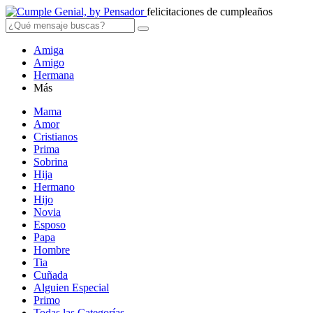
felicitaciones de cumpleaños
Amiga
Amigo
Hermana
Más
Mama
Amor
Cristianos
Prima
Sobrina
Hija
Hermano
Hijo
Novia
Esposo
Papa
Hombre
Tia
Cuñada
Alguien Especial
Primo
Todas las Categorías