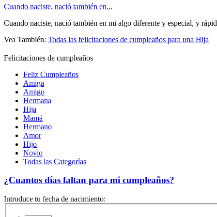
Cuando naciste, nació también en...
Cuando naciste, nació también en mi algo diferente y especial, y rápi
Vea También:
Todas las felicitaciones de cumpleaños para una Hija
Felicitaciones de cumpleaños
Feliz Cumpleaños
Amiga
Amigo
Hermana
Hija
Mamá
Hermano
Amor
Hijo
Novio
Todas las Categorías
¿Cuantos días faltan para mi cumpleaños?
Introduce tu fecha de nacimiento: