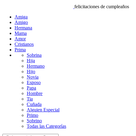
felicitaciones de cumpleaños
Amiga
Amigo
Hermana
Mama
Amor
Cristianos
Prima
Sobrina
Hija
Hermano
Hijo
Novia
Esposo
Papa
Hombre
Tia
Cuñada
Alguien Especial
Primo
Sobrino
Todas las Categorías