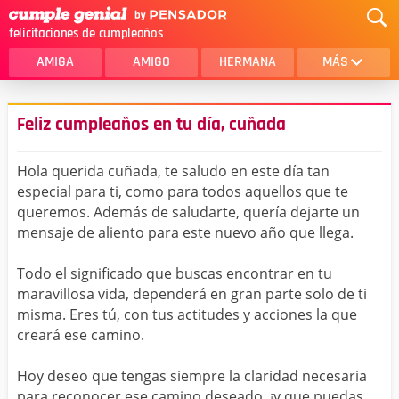
felicitaciones de cumpleaños
AMIGA
AMIGO
HERMANA
MÁS
MAMA
AMOR
Feliz cumpleaños en tu día, cuñada
CRISTIANOS
PRIMA
Hola querida cuñada, te saludo en este día tan
SOBRINA
HIJA
especial para ti, como para todos aquellos que te
queremos. Además de saludarte, quería dejarte un
HERMANO
HIJO
mensaje de aliento para este nuevo año que llega.
NOVIA
ESPOSO
Todo el significado que buscas encontrar en tu
PAPA
HOMBRE
maravillosa vida, dependerá en gran parte solo de ti
misma. Eres tú, con tus actitudes y acciones la que
TIA
CUÑADA
creará ese camino.
ALGUIEN ESPECIAL
PRIMO
Hoy deseo que tengas siempre la claridad necesaria
TODAS LAS CATEGORÍAS
para reconocer ese camino deseado, ¡y que puedas