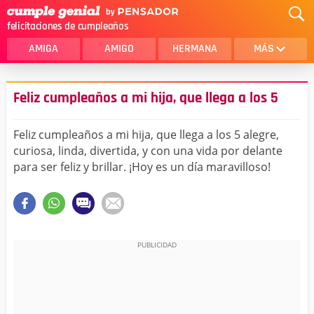
felicitaciones de cumpleaños
AMIGA
AMIGO
HERMANA
MÁS
MAMA
AMOR
Feliz cumpleaños a mi hija, que llega a los 5
CRISTIANOS
PRIMA
Feliz cumpleaños a mi hija, que llega a los 5 alegre,
SOBRINA
HIJA
curiosa, linda, divertida, y con una vida por delante
para ser feliz y brillar. ¡Hoy es un día maravilloso!
HERMANO
HIJO
NOVIA
ESPOSO
PAPA
HOMBRE
TIA
CUÑADA
ALGUIEN ESPECIAL
PRIMO
TODAS LAS CATEGORÍAS